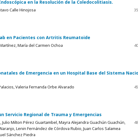
ndoscópica en la Resolución de la Coledocolitiasis.
tavo Calle Hinojosa
35
ab en Pacientes con Artritis Reumatoide
y Martínez, María del Carmen Ochoa
40
onatales de Emergencia en un Hospital Base del Sistema Naci
Palacios, Valeria Fernanda Orbe Alvarado
45
un Servicio Regional de Trauma y Emergencias
, Julio Milton Pérez Guartambel, Mayra Alejandra Guachún Guachún,
48
Naranjo, Lenin Fernández de Córdova Rubio, Juan Carlos Salamea
guel Sánchez Piedra