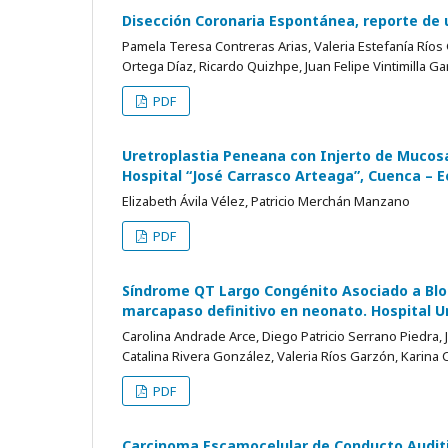
Disección Coronaria Espontánea, reporte de 
Pamela Teresa Contreras Arias, Valeria Estefanía Ríos
Ortega Díaz, Ricardo Quizhpe, Juan Felipe Vintimilla Ga
PDF
Uretroplastia Peneana con Injerto de Mucosa 
Hospital “José Carrasco Arteaga”, Cuenca – 
Elizabeth Ávila Vélez, Patricio Merchán Manzano
PDF
Síndrome QT Largo Congénito Asociado a Blo
marcapaso definitivo en neonato. Hospital Un
Carolina Andrade Arce, Diego Patricio Serrano Piedra,
Catalina Rivera González, Valeria Ríos Garzón, Karina 
PDF
Carcinoma Escamocelular de Conducto Auditi