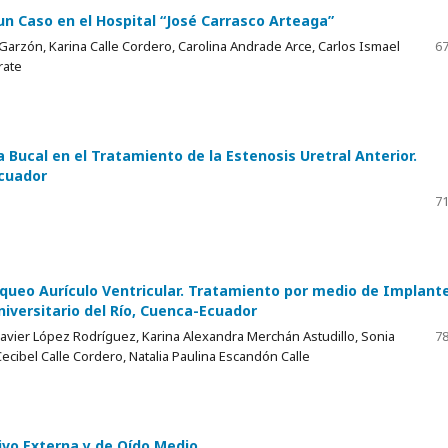
un Caso en el Hospital “José Carrasco Arteaga”
 Garzón, Karina Calle Cordero, Carolina Andrade Arce, Carlos Ismael
67
rate
Bucal en el Tratamiento de la Estenosis Uretral Anterior.
Ecuador
71
queo Aurículo Ventricular. Tratamiento por medio de Implant
iversitario del Río, Cuenca-Ecuador
 Javier López Rodríguez, Karina Alexandra Merchán Astudillo, Sonia
78
Cecibel Calle Cordero, Natalia Paulina Escandón Calle
vo Externa y de Oído Medio