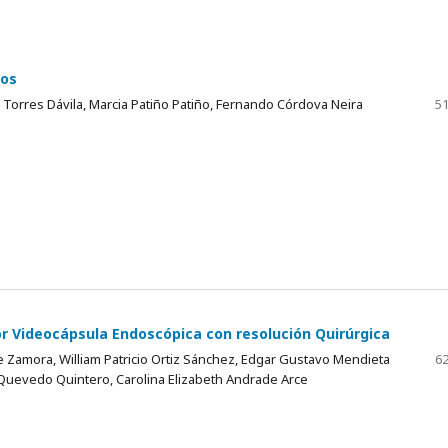
ños
a Torres Dávila, Marcia Patiño Patiño, Fernando Córdova Neira
51
 Videocápsula Endoscópica con resolución Quirúrgica
e Zamora, William Patricio Ortiz Sánchez, Edgar Gustavo Mendieta
62
 Quevedo Quintero, Carolina Elizabeth Andrade Arce