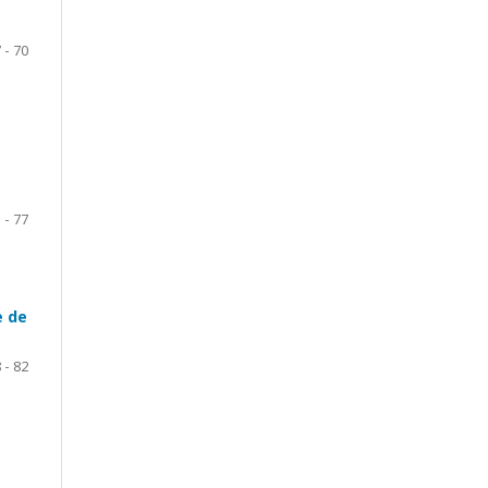
 - 70
 - 77
e de
 - 82