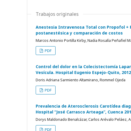
Trabajos originales
Anestesia Intravenosa Total con Propofol +
postanestésica y comparación de costos
Marcos Antonio Portilla Kirby, Nadia Rosalía Peñafiel 
PDF
Control del dolor en la Colecistectomía Lapa
Vesícula. Hospital Eugenio Espejo-Quito, 2012
Doris Adriana Sarmiento Altamirano, Rommel Ojeda
PDF
Prevalencia de Aterosclerosis Carotídea dia
Hospital “José Carrasco Arteaga”, Cuenca 20
Dorys Maldonado Benalcázar, Carlos Arévalo Peláez, 
PDF