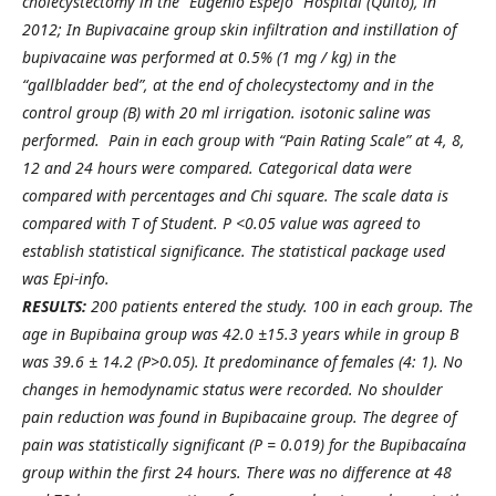
cholecystectomy in the “Eugenio Espejo” Hospital (Quito), in
2012; In Bupivacaine group skin infiltration and instillation of
bupivacaine was performed at 0.5% (1 mg / kg) in the
“gallbladder bed”, at the end of cholecystectomy and in the
control group (B) with 20 ml irrigation. isotonic saline was
performed. Pain in each group with “Pain Rating Scale” at 4, 8,
12 and 24 hours were compared. Categorical data were
compared with percentages and Chi square. The scale data is
compared with T of Student. P <0.05 value was agreed to
establish statistical significance. The statistical package used
was Epi-info.
RESULTS:
200 patients entered the study. 100 in each group. The
age in Bupibaina group was 42.0 ±15.3 years while in group B
was 39.6 ± 14.2 (P>0.05). It predominance of females (4: 1). No
changes in hemodynamic status were recorded. No shoulder
pain reduction was found in Bupibacaine group. The degree of
pain was statistically significant (P = 0.019) for the Bupibacaína
group within the first 24 hours. There was no difference at 48