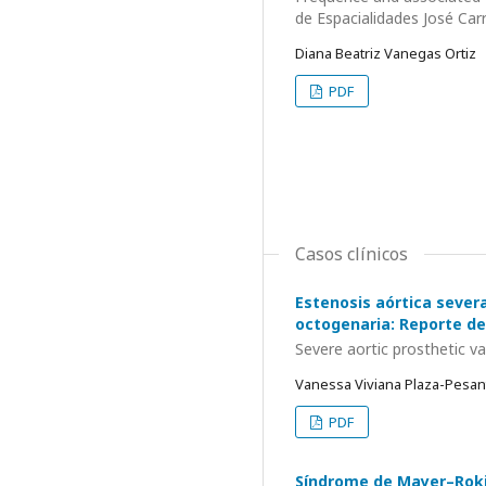
de Espacialidades José Car
Diana Beatriz Vanegas Ortiz
PDF
Casos clínicos
Estenosis aórtica severa
octogenaria: Reporte de
Severe aortic prosthetic va
Vanessa Viviana Plaza-Pesant
PDF
Síndrome de Mayer–Rokit