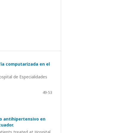
fía computarizada en el
spital de Especialidades
49-53
o antihipertensivo en
cuador.
tients treated at Hospital