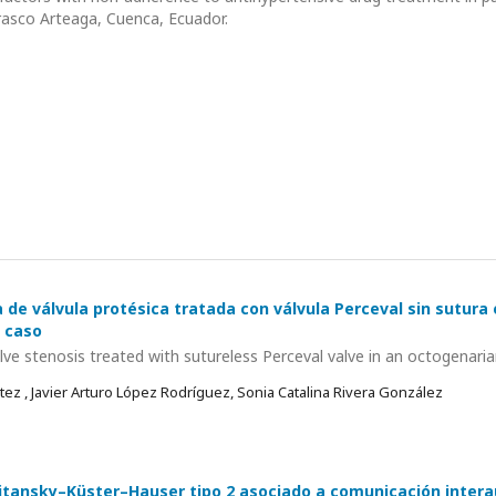
rasco Arteaga, Cuenca, Ecuador.
 de válvula protésica tratada con válvula Perceval sin sutura
 caso
lve stenosis treated with sutureless Perceval valve in an octogenaria
ez , Javier Arturo López Rodríguez, Sonia Catalina Rivera González
ansky–Küster–Hauser tipo 2 asociado a comunicación interau