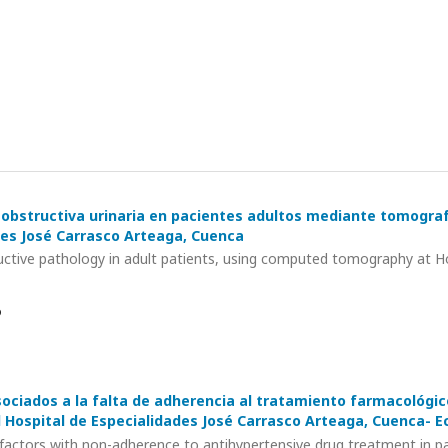
 obstructiva urinaria en pacientes adultos mediante tomogra
des José Carrasco Arteaga, Cuenca
uctive pathology in adult patients, using computed tomography at Ho
o
sociados a la falta de adherencia al tratamiento farmacológic
 Hospital de Especialidades José Carrasco Arteaga, Cuenca- E
actors with non-adherence to antihypertensive drug treatment in pa