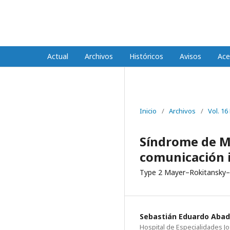
REVISTA MÉDICA HJCA
Actual
Archivos
Históricos
Avisos
Ace
Inicio
/
Archivos
/
Vol. 16
Síndrome de M
comunicación i
Type 2 Mayer–Rokitansky–K
Sebastián Eduardo Aba
Hospital de Especialidades J