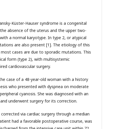
ansky-Küster-Hauser syndrome is a congenital
 the absence of the uterus and the upper two-
 with a normal karyotype. In type 2, or atypical
ations are also present [1]. The etiology of this
 most cases are due to sporadic mutations. This
ical form (type 2), with multisystemic
red cardiovascular surgery.
he case of a 48-year-old woman with a history
enesis who presented with dyspnea on moderate
d peripheral cyanosis. She was diagnosed with an
 and underwent surgery for its correction.
 corrected via cardiac surgery through a median
atient had a favorable postoperative course, was
ischarged from the intensive care unit within 72