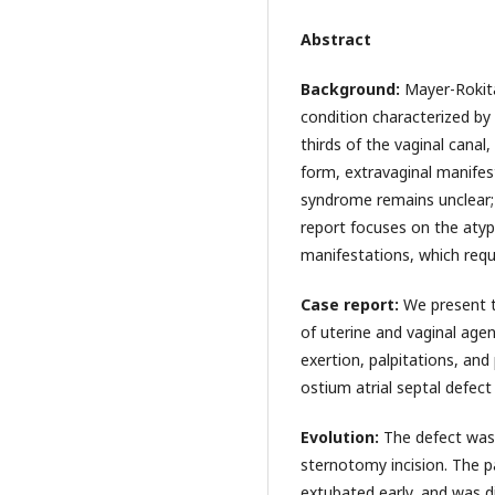
Abstract
Background:
Mayer-Rokit
condition characterized by
thirds of the vaginal canal,
form, extravaginal manifest
syndrome remains unclear;
report focuses on the atyp
manifestations, which requi
Case report:
We present t
of uterine and vaginal ag
exertion, palpitations, an
ostium atrial septal defect
Evolution:
The defect was
sternotomy incision. The p
extubated early, and was d