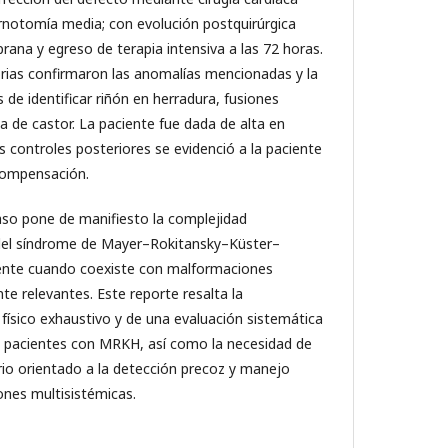
rnotomía media; con evolución postquirúrgica
rana y egreso de terapia intensiva a las 72 horas.
ias confirmaron las anomalías mencionadas y la
de identificar riñón en herradura, fusiones
a de castor. La paciente fue dada de alta en
s controles posteriores se evidenció a la paciente
scompensación.
aso pone de manifiesto la complejidad
 del síndrome de Mayer–Rokitansky–Küster–
mente cuando coexiste con malformaciones
te relevantes. Este reporte resalta la
ísico exhaustivo y de una evaluación sistemática
 pacientes con MRKH, así como la necesidad de
ario orientado a la detección precoz y manejo
ones multisistémicas.