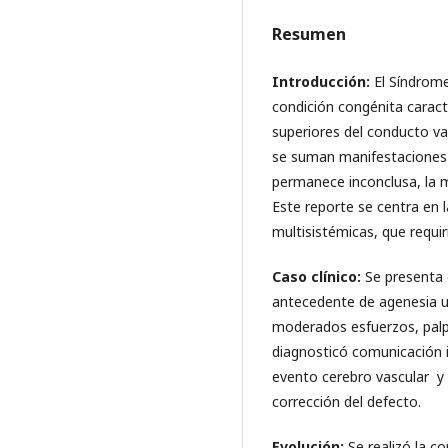
Resumen
Introducción:
El Síndrom
condición congénita caract
superiores del conducto vag
se suman manifestaciones e
permanece inconclusa, la 
Este reporte se centra en l
multisistémicas, que requir
Caso clínico:
Se presenta 
antecedente de agenesia ut
moderados esfuerzos, palpit
diagnosticó comunicación i
evento cerebro vascular y 
corrección del defecto.
Evolución:
Se realizó la c