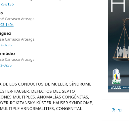
375-3136
io
osé Carrasco Arteaga.
293-1404
ríguez
osé Carrasco Arteaga.
62-0238
ermúdez
osé Carrasco Arteaga
62-0238
A DE LOS CONDUCTOS DE MÜLLER, SÍNDROME
ÜSTER-HAUSER, DEFECTOS DEL SEPTO
ONES MÚLTIPLES, ANOMALÍAS CONGÉNITAS,
AYER-ROKITANSKY-KÜSTER-HAUSER SYNDROME,
, MULTIPLE ABNORMALITIES, CONGENITAL
PDF