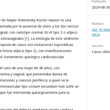
Publicado
2024-08-30
e de Mayer-Rokitansky-Küster-Hauser es una
Número
erizada por la ausencia de útero y los dos tercios
Vol. 16 Núm
inal, con cariotipo normal. En el tipo 2 o atípico
HJCA
xtravaginales [1]. La etiología de este síndrome
mayoría de casos son mutaciones esporádicas.
Sección
a forma atípica (tipo 2), con manifestaciones
Casos clíni
ió tratamiento quirúrgico cardiovascular.
el caso de una mujer de 48 años, con
erina y vaginal; que presentaba disnea de
aciones y cianosis periférica; a quien se le
nterauricular tipo ostium secundum tras sufrir un
que fue intervenida quirúrgicamente para la
orrección del defecto mediante cirugía cardiaca