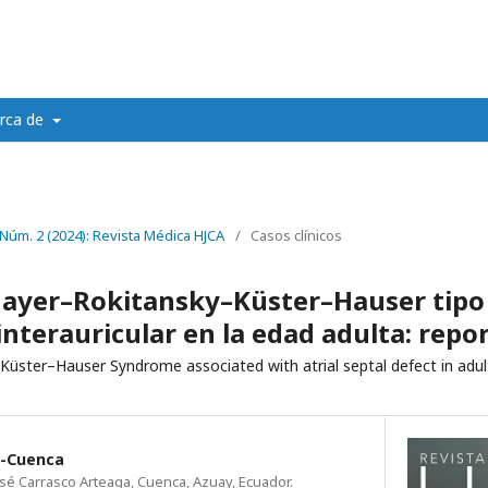
rca de
 Núm. 2 (2024): Revista Médica HJCA
/
Casos clínicos
ayer–Rokitansky–Küster–Hauser tipo 
nterauricular en la edad adulta: repo
üster–Hauser Syndrome associated with atrial septal defect in adul
d-Cuenca
osé Carrasco Arteaga, Cuenca, Azuay, Ecuador.