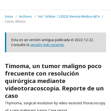
REVISTA MÉDICA HJCA
Inicio
/
Archivos
/
Vol. 14 Núm. 1 (2022): Revista Médica HJCA
/
Casos clínicos
Esta es un versión antigua publicada el 2022-12-22.
Consulte la
versión más reciente
.
Timoma, un tumor maligno poco
frecuente con resolución
quirúrgica mediante
videotoracoscopia. Reporte de un
caso
Thymoma, surgical resolution by video-assisted thoracoscopy
of a rare malignant tumor. Case report