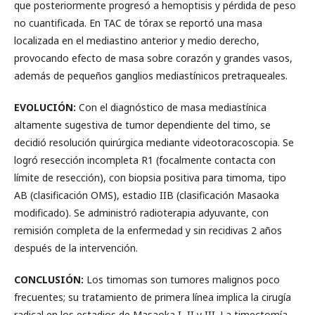
que posteriormente progresó a hemoptisis y pérdida de peso
no cuantificada. En TAC de tórax se reportó una masa
localizada en el mediastino anterior y medio derecho,
provocando efecto de masa sobre corazón y grandes vasos,
además de pequeños ganglios mediastínicos pretraqueales.
EVOLUCIÓN:
Con el diagnóstico de masa mediastínica
altamente sugestiva de tumor dependiente del timo, se
decidió resolución quirúrgica mediante videotoracoscopia. Se
logró resección incompleta R1 (focalmente contacta con
límite de resección), con biopsia positiva para timoma, tipo
AB (clasificación OMS), estadio IIB (clasificación Masaoka
modificado). Se administró radioterapia adyuvante, con
remisión completa de la enfermedad y sin recidivas 2 años
después de la intervención.
CONCLUSIÓN:
Los timomas son tumores malignos poco
frecuentes; su tratamiento de primera línea implica la cirugía
radical en los estadios de Masaoka I, II y III. La timectomía