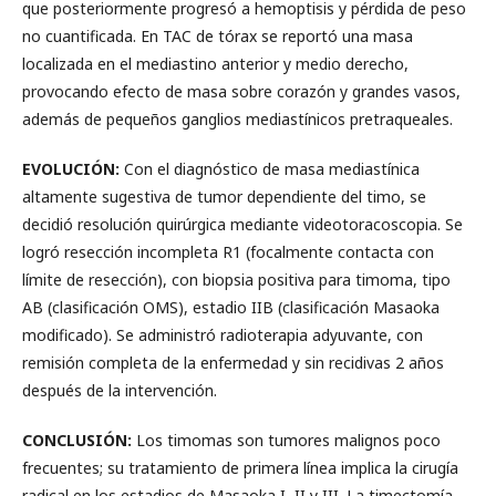
que posteriormente progresó a hemoptisis y pérdida de peso
no cuantificada. En TAC de tórax se reportó una masa
localizada en el mediastino anterior y medio derecho,
provocando efecto de masa sobre corazón y grandes vasos,
además de pequeños ganglios mediastínicos pretraqueales.
EVOLUCIÓN:
Con el diagnóstico de masa mediastínica
altamente sugestiva de tumor dependiente del timo, se
decidió resolución quirúrgica mediante videotoracoscopia. Se
logró resección incompleta R1 (focalmente contacta con
límite de resección), con biopsia positiva para timoma, tipo
AB (clasificación OMS), estadio IIB (clasificación Masaoka
modificado). Se administró radioterapia adyuvante, con
remisión completa de la enfermedad y sin recidivas 2 años
después de la intervención.
CONCLUSIÓN:
Los timomas son tumores malignos poco
frecuentes; su tratamiento de primera línea implica la cirugía
radical en los estadios de Masaoka I, II y III. La timectomía