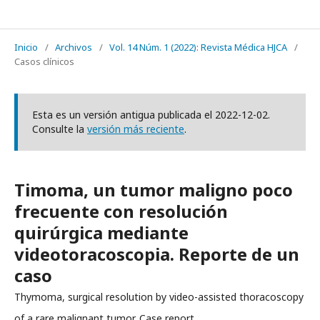
REVISTA MÉDICA HJCA
Inicio
/
Archivos
/
Vol. 14 Núm. 1 (2022): Revista Médica HJCA
/
Casos clínicos
Esta es un versión antigua publicada el 2022-12-02.
Consulte la
versión más reciente
.
Timoma, un tumor maligno poco
frecuente con resolución
quirúrgica mediante
videotoracoscopia. Reporte de un
caso
Thymoma, surgical resolution by video-assisted thoracoscopy
of a rare malignant tumor. Case report