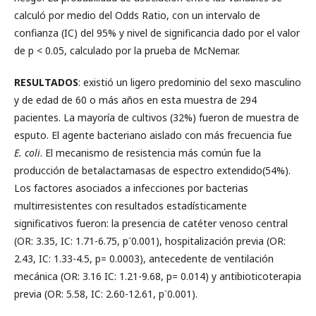
calculó por medio del Odds Ratio, con un intervalo de
confianza (IC) del 95% y nivel de significancia dado por el valor
de p < 0.05, calculado por la prueba de McNemar.
RESULTADOS
: existió un ligero predominio del sexo masculino
y de edad de 60 o más años en esta muestra de 294
pacientes. La mayoría de cultivos (32%) fueron de muestra de
esputo. El agente bacteriano aislado con más frecuencia fue
E. coli
. El mecanismo de resistencia más común fue la
producción de betalactamasas de espectro extendido(54%).
Los factores asociados a infecciones por bacterias
multirresistentes con resultados estadísticamente
significativos fueron: la presencia de catéter venoso central
(OR: 3.35, IC: 1.71-6.75, p˂0.001), hospitalización previa (OR:
2.43, IC: 1.33-4.5, p= 0.0003), antecedente de ventilación
mecánica (OR: 3.16 IC: 1.21-9.68, p= 0.014) y antibioticoterapia
previa (OR: 5.58, IC: 2.60-12.61, p˂0.001).