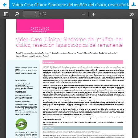
Video Caso Clínico: Síndrome del muñón del cístico, resección laparoscópica del remanente