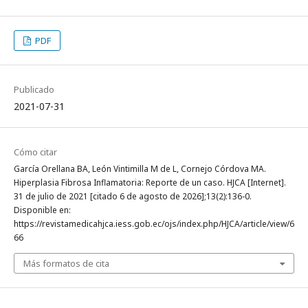
PDF
Publicado
2021-07-31
Cómo citar
García Orellana BA, León Vintimilla M de L, Cornejo Córdova MA.
Hiperplasia Fibrosa Inflamatoria: Reporte de un caso. HJCA [Internet].
31 de julio de 2021 [citado 6 de agosto de 2026];13(2):136-0.
Disponible en:
https://revistamedicahjca.iess.gob.ec/ojs/index.php/HJCA/article/view/6
66
Más formatos de cita