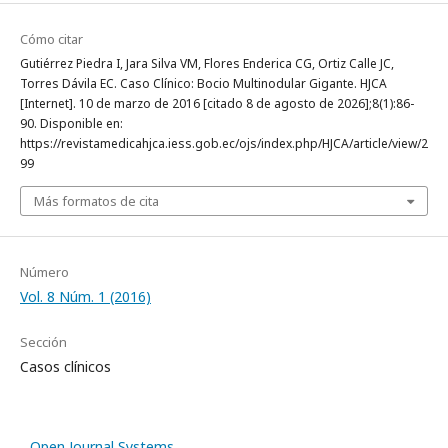
Cómo citar
Gutiérrez Piedra I, Jara Silva VM, Flores Enderica CG, Ortiz Calle JC,
Torres Dávila EC. Caso Clínico: Bocio Multinodular Gigante. HJCA
[Internet]. 10 de marzo de 2016 [citado 8 de agosto de 2026];8(1):86-
90. Disponible en:
https://revistamedicahjca.iess.gob.ec/ojs/index.php/HJCA/article/view/2
99
Más formatos de cita
Número
Vol. 8 Núm. 1 (2016)
Sección
Casos clínicos
Open Journal Systems