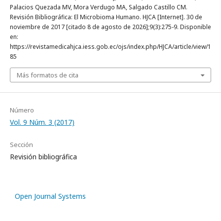
Palacios Quezada MV, Mora Verdugo MA, Salgado Castillo CM.
Revisión Bibliográfica: El Microbioma Humano. HJCA [Internet]. 30 de
noviembre de 2017 [citado 8 de agosto de 2026];9(3):275-9. Disponible
en:
https://revistamedicahjca.iess.gob.ec/ojs/index.php/HJCA/article/view/1
85
Más formatos de cita
Número
Vol. 9 Núm. 3 (2017)
Sección
Revisión bibliográfica
Open Journal Systems