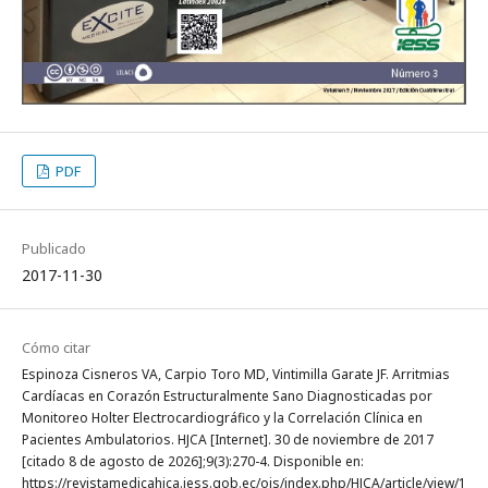
PDF
Publicado
2017-11-30
Cómo citar
Espinoza Cisneros VA, Carpio Toro MD, Vintimilla Garate JF. Arritmias
Cardíacas en Corazón Estructuralmente Sano Diagnosticadas por
Monitoreo Holter Electrocardiográfico y la Correlación Clínica en
Pacientes Ambulatorios. HJCA [Internet]. 30 de noviembre de 2017
[citado 8 de agosto de 2026];9(3):270-4. Disponible en:
https://revistamedicahjca.iess.gob.ec/ojs/index.php/HJCA/article/view/1