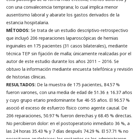
con una convalecencia temprana; lo cual implica menor
ausentismo laboral y abarate los gastos derivados de la
estancia hospitalaria.
MÉTODOS:
Se trata de un estudio descriptivo-retrospectivo
que incluyó 206 reparaciones laparoscópicas de hernias
inguinales en 175 pacientes (31 casos bilaterales), mediante
técnica TEP sin fijación de malla; únicamente realizadas por el
autor de este estudio durante los años 2011 – 2016. Se
obtuvo la información mediante encuesta telefónica y revisión
de historias clínicas.
RESULTADOS:
De la muestra de 175 pacientes, 84.57 %
fueron varones, con una media de edad de 51.36 ± 16.37 años
y cuyo grupo etario predominante fue 46-55 años. El 96.57 %
asoció el exceso de esfuerzo físico como agente causal. De
206 reparaciones, 50.97 % fueron derechas y 68.45 % directas.
No percibieron dolor: en el postoperatorio inmediato 36 %, a
las 24 horas 35.43 % y 7 días después 74.29 %. El 57.71 % no
necesitaron analgésicos; los restantes se los administraron