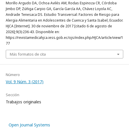
Morillo Argudo DA, Ochoa Avilés AM, Rodas Espinoza CR, Córdoba
Jimbo DP, Zúñiga Carpio GA, García García AA, Chávez Loyola AC,
Andrade Tenesaca DS. Estudio Transversal: Factores de Riesgo para
Alergia Alimentaria en Adolescentes de Cuenca y Santa Isabel, Ecuador.
HJCA [Internet]. 30 de noviembre de 2017 [citado 6 de agosto de
2026];9(3):236-43. Disponible en:
https://revistamedicahjca.iess.gob.ec/ojs/index.php/HJCA/article/view/1
77
Más formatos de cita
Número
Vol. 9 Núm. 3 (2017)
Sección
Trabajos originales
Open Journal Systems