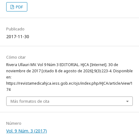
PDF
Publicado
2017-11-30
Cómo citar
Rivera Ullauri MV. Vol 9 Núm 3 EDITORIAL. HJCA [Internet]. 30 de
noviembre de 2017 [citado 8 de agosto de 2026];9(3):223-4. Disponible
en:
https://revistamedicahjca.iess.gob.ec/ojs/index.php/HJCA/article/view/1
74
Más formatos de cita
Número
Vol. 9 Núm. 3 (2017)