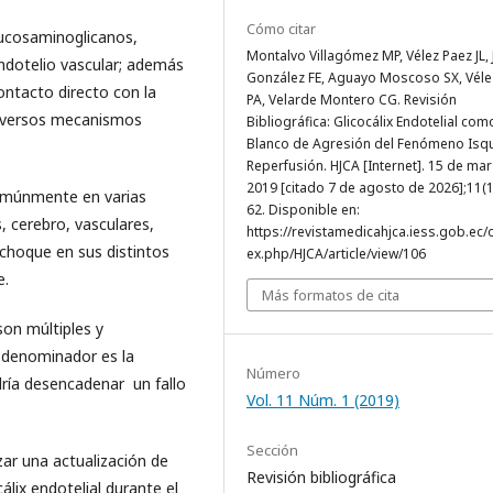
Cómo citar
glucosaminoglicanos,
Montalvo Villagómez MP, Vélez Paez JL, 
endotelio vascular; además
González FE, Aguayo Moscoso SX, Véle
ontacto directo con la
PA, Velarde Montero CG. Revisión
diversos mecanismos
Bibliográfica: Glicocálix Endotelial com
Blanco de Agresión del Fenómeno Isq
Reperfusión. HJCA [Internet]. 15 de ma
2019 [citado 7 de agosto de 2026];11(1
omúnmente en varias
62. Disponible en:
, cerebro, vasculares,
https://revistamedicahjca.iess.gob.ec/
 choque en sus distintos
ex.php/HJCA/article/view/106
e.
Más formatos de cita
on múltiples y
 denominador es la
Número
ría desencadenar un fallo
Vol. 11 Núm. 1 (2019)
Sección
izar una actualización de
Revisión bibliográfica
cálix endotelial durante el