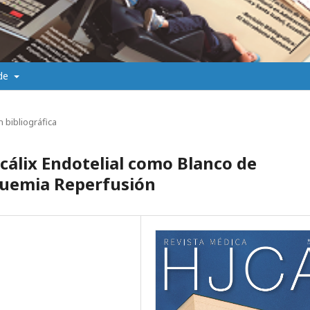
 de
 bibliográfica
ocálix Endotelial como Blanco de
quemia Reperfusión