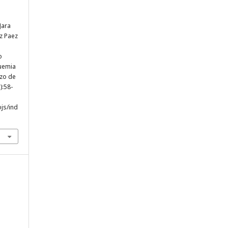
Jara
z Paez
o
uemia
rzo de
):58-
ojs/ind