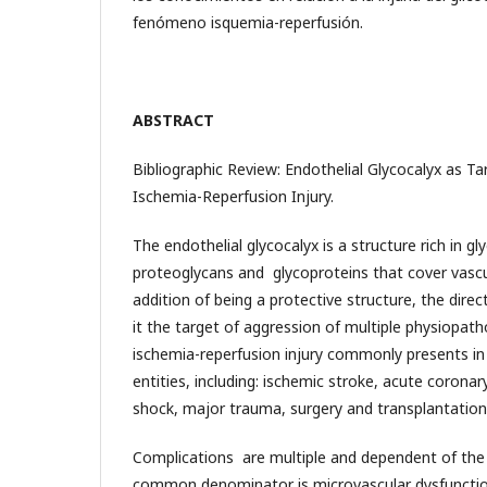
fenómeno isquemia-reperfusión.
ABSTRACT
Bibliographic Review: Endothelial Glycocalyx as Ta
Ischemia-Reperfusion Injury.
The endothelial glycocalyx is a structure rich in g
proteoglycans and glycoproteins that cover vascu
addition of being a protective structure, the dire
it the target of aggression of multiple physiopat
ischemia-reperfusion injury commonly presents in s
entities, including: ischemic stroke, acute corona
shock, major trauma, surgery and transplantation
Complications are multiple and dependent of the 
common denominator is microvascular dysfunction