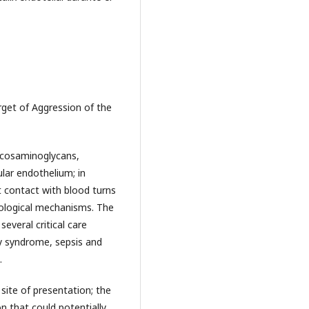
rget of Aggression of the
lycosaminoglycans,
lar endothelium; in
ct contact with blood turns
hological mechanisms. The
everal critical care
ry syndrome, sepsis and
.
site of presentation; the
 that could potentially