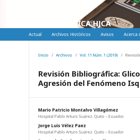
REVISTA MÉDICA HJCA
Actual
Archivos Históricos
Avisos
Acerca
Inicio
/
Archivos
/
Vol. 11 Núm. 1 (2019)
/
Revisión
Revisión Bibliográfica: Glic
Agresión del Fenómeno Is
Mario Patricio Montalvo Villagómez
Hospital Pablo Arturo Suárez. Quito – Ecuador.
Jorge Luis Vélez Paez
Hospital Pablo Arturo Suárez. Quito – Ecuador