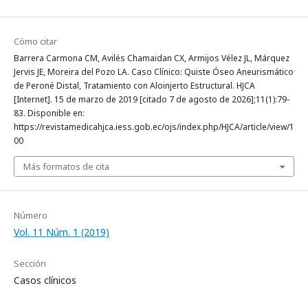
Cómo citar
Barrera Carmona CM, Avilés Chamaidan CX, Armijos Vélez JL, Márquez
Jervis JE, Moreira del Pozo LA. Caso Clínico: Quiste Óseo Aneurismático
de Peroné Distal, Tratamiento con Aloinjerto Estructural. HJCA
[Internet]. 15 de marzo de 2019 [citado 7 de agosto de 2026];11(1):79-
83. Disponible en:
https://revistamedicahjca.iess.gob.ec/ojs/index.php/HJCA/article/view/1
00
Más formatos de cita
Número
Vol. 11 Núm. 1 (2019)
Sección
Casos clínicos