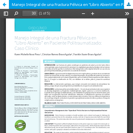
Manejo Integral de una Fractura Pélvica en “Libro Abierto” en Paciente Politraumatizado: Caso Clínico