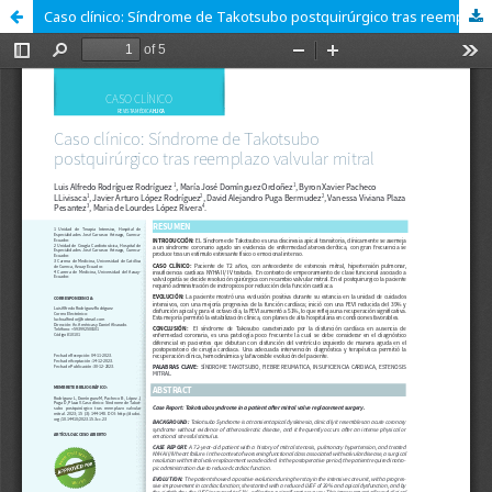
Caso clínico: Síndrome de Takotsubo postquirúrgico tras reemplazo valvular mitral