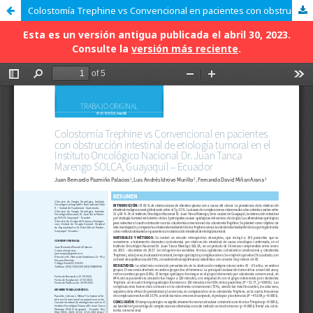
Colostomía Trephine vs Convencional en pacientes con obstrucción intestinal de etiología tumoral en el Instituto Oncológico Nacional Dr. Juan Tanca Marengo SOLCA, Guayaquil – Ecuador
Esta es un versión antigua publicada el abril 30, 2023.
Consulte la
versión más reciente
.