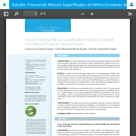
Estudio Trasversal: Micosis Superficiales en Niños Escolares de una Parroquia Rural de Cuenca, Ecuador