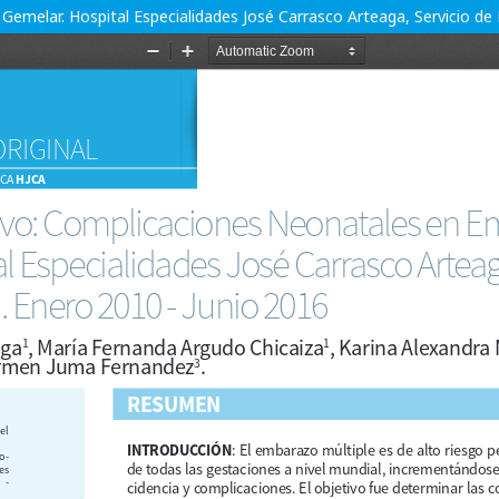
emelar. Hospital Especialidades José Carrasco Arteaga, Servicio de