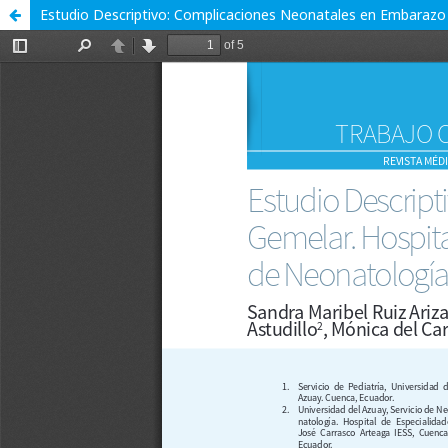
Estudio Descriptivo: Complicaciones Neonatales en Embarazo G