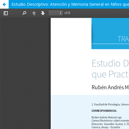
Estudio Descriptivo: Atención y Memoria General en Niños qu