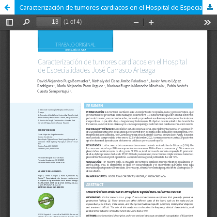
Caracterización de tumores cardiacos en el Hospital de Especialidades José Carrasco Arteaga