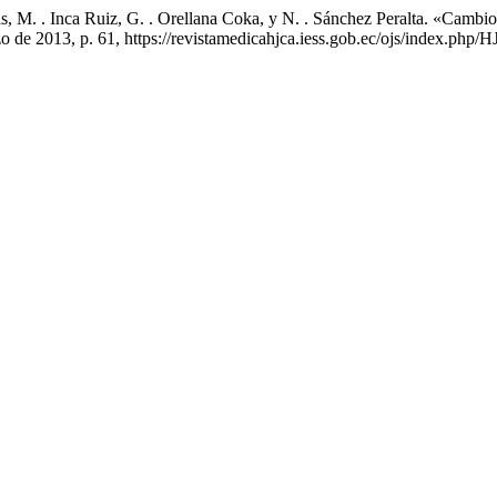
s, M. . Inca Ruiz, G. . Orellana Coka, y N. . Sánchez Peralta. «Cambi
rzo de 2013, p. 61, https://revistamedicahjca.iess.gob.ec/ojs/index.php/