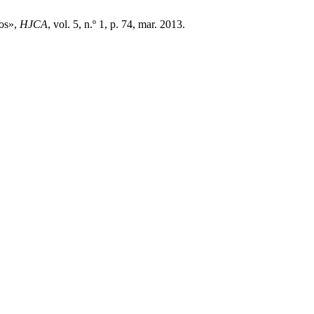
sos»,
HJCA
, vol. 5, n.º 1, p. 74, mar. 2013.