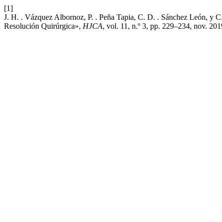
[1]
J. H. . Vázquez Albornoz, P. . Peña Tapia, C. D. . Sánchez León, y C.
Resolución Quirúrgica»,
HJCA
, vol. 11, n.º 3, pp. 229–234, nov. 201