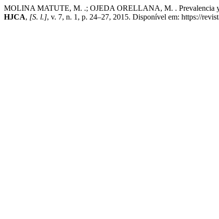
MOLINA MATUTE, M. .; OJEDA ORELLANA, M. . Prevalencia y factore
HJCA
,
[S. l.]
, v. 7, n. 1, p. 24–27, 2015. Disponível em: https://re