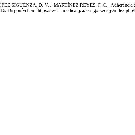
GUENZA, D. V. .; MARTÍNEZ REYES, F. C. . Adherencia a la Ter
 2016. Disponível em: https://revistamedicahjca.iess.gob.ec/ojs/index.p