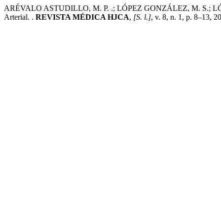
ARÉVALO ASTUDILLO, M. P. .; LÓPEZ GONZÁLEZ, M. S.; LÓPEZ SI
Arterial. .
REVISTA MÉDICA HJCA
,
[S. l.]
, v. 8, n. 1, p. 8–13,