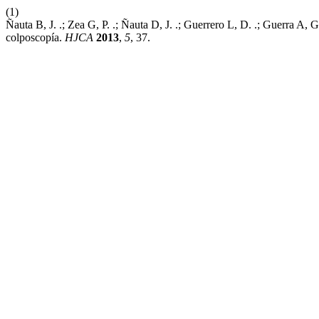
(1)
Ñauta B, J. .; Zea G, P. .; Ñauta D, J. .; Guerrero L, D. .; Guerra 
colposcopía.
HJCA
2013
,
5
, 37.