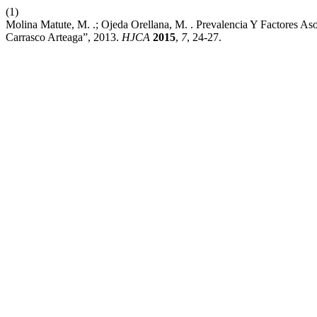
(1)
Molina Matute, M. .; Ojeda Orellana, M. . Prevalencia Y Factores As
Carrasco Arteaga”, 2013.
HJCA
2015
,
7
, 24-27.