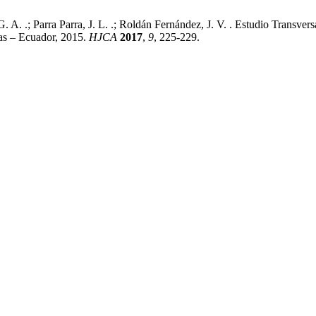
G. A. .; Parra Parra, J. L. .; Roldán Fernández, J. V. . Estudio Transv
as – Ecuador, 2015.
HJCA
2017
,
9
, 225-229.