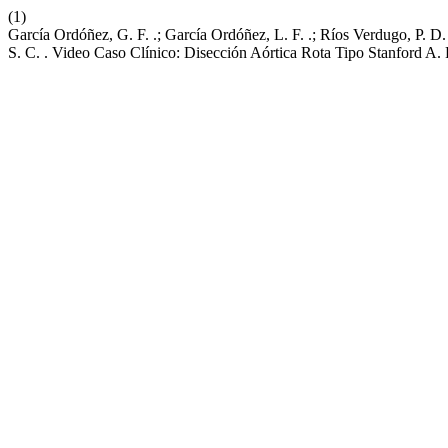
(1)
García Ordóñez, G. F. .; García Ordóñez, L. F. .; Ríos Verdugo, P. D. 
S. C. . Video Caso Clínico: Disección Aórtica Rota Tipo Stanford A