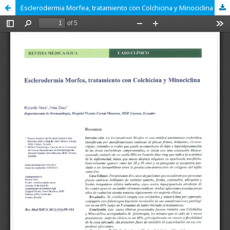
Esclerodermia Morfea, tratamiento con Colchicina y Minociclina