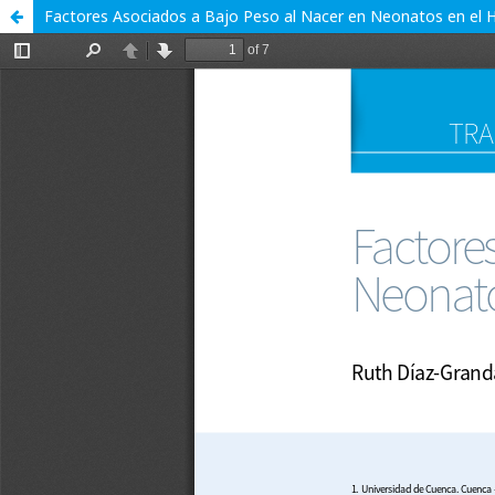
Factores Asociados a Bajo Peso al Nacer en Neonatos en el Ho