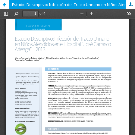
Estudio Descriptivo: Infección del Tracto Urinario en Niños Atendidos en el Hospital “José CarrascoArteaga” – 2013