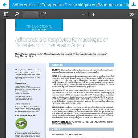
Adherencia a la Terapéutica Farmacológica en Pacientes con Hipertensión Arterial.