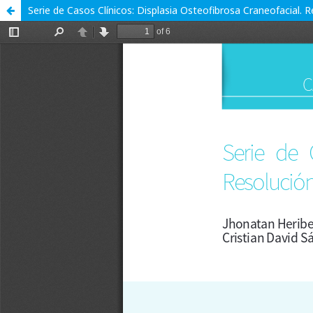
Serie de Casos Clínicos: Displasia Osteofibrosa Craneofacial. R